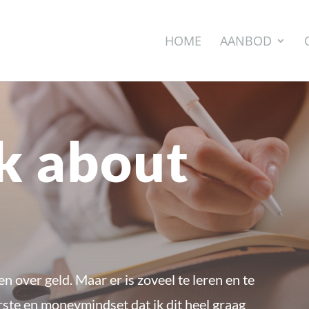
HOME
AANBOD
lk about
en over geld. Maar er is zoveel te leren en te
arste en moneymindset dat ik dit heel graag